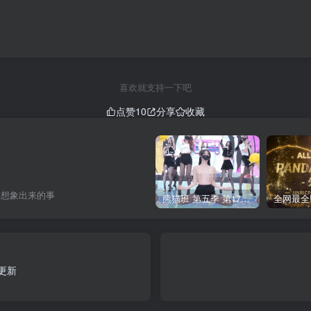
喜欢就支持一下吧
点赞
10
分享
收藏
己想象出来的事
熊猫班 第五季 第17期 最终职级赛&完结
已更新