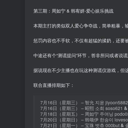
第三期：周如宁 & 韩宥妍-爱心娱乐挑战
本期主打的类似双人爱心争夺战，简单粗暴，输
惩罚内容也不手软，不仅有超猛的揉奶，还要
中途还有个“测谎提问”环节，答非所问或者说
据说现在不少主播也在玩这种测谎仪游戏，但
联合直播排期如下：
7月16日（星期三） – 智允 지윤 jiyoon588
7月16日（星期三） – 昭熙 소희 soso621
&
7月18日（星期五） – 周如宁 주여닝 podo0
7月20日（星期日） – 韩颂伊 한송이 loveso
7月21日（星期一） – 宝珠 벗츄 000but
&
金