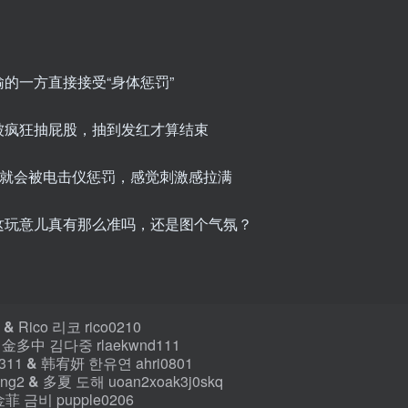
的一方直接接受“身体惩罚”
被疯狂抽屁股，抽到发红才算结束
谎就会被电击仪惩罚，感觉刺激感拉满
这玩意儿真有那么准吗，还是图个气氛？
2
&
Rico 리코 rico0210
金多中 김다중 rlaekwnd111
311
&
韩宥妍 한유연 ahri0801
ng2
&
多夏 도해 uoan2xoak3j0skq
菲 금비 pupple0206