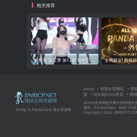
相关推荐
熊猫班 第五季 第17期 最终职级赛&完结
jinricp
韩国女团网站
熊
盘
bj女团jinricp资源
熊猫班
Jinricp资源网提供最全的韩国
猫班（PandaClass）等热
Jinricp 与 PandaClass 最全资源网
Copyright © 2024 JINRICP.IT.CO