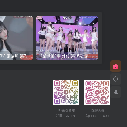
PandaClass S7E3 熊猫班 第7季 第3期 二十一点日 中英韩简繁字幕
熊猫班第6季 外传 第15期 豪礼日&完结 中英韩简繁字幕
TG在线客服
TG聊天群
@jjinricp_net
@jinricp_it_com