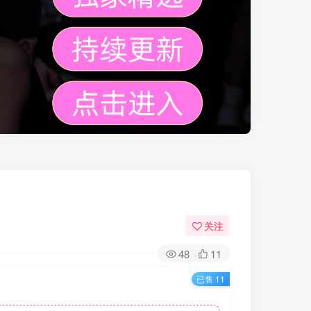
关注
48
11
已售 11