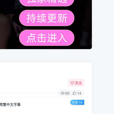
关注
65
14
已售 14
猎人 简繁中文字幕