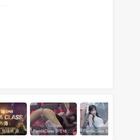
全网最全! 熊猫班 第6季 外传 SpinOff 全集 All in one 合集版 中英韩简繁字幕外挂版
PandaClass S7E15 熊猫班 第7季 第15期 俄罗斯轮盘 中英韩简繁字幕
PandaClass S7E3 熊猫班 第7季 第3期 二十一点日 中英韩简繁字幕