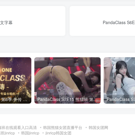
繁中文字幕
PandaClass
全网最全! 熊猫班 第6季 外传 SpinOff 全集 All in one 合集版 中英韩简繁字幕外挂版
PandaClass S7E15 熊猫班 第7季 第15期 俄罗斯轮盘 中英韩简繁字幕
猫班在线观看入口高清
韩国熊猫女团直播平台
韩国女团网
jinricp
韩国jinricp
jinricp韩国女团