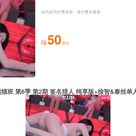
此内容为付费资源，请付费后查看
50
积分
28日 熊猫班 第6季 第2期 签名猎人 纯享版+徐智&泰丝单