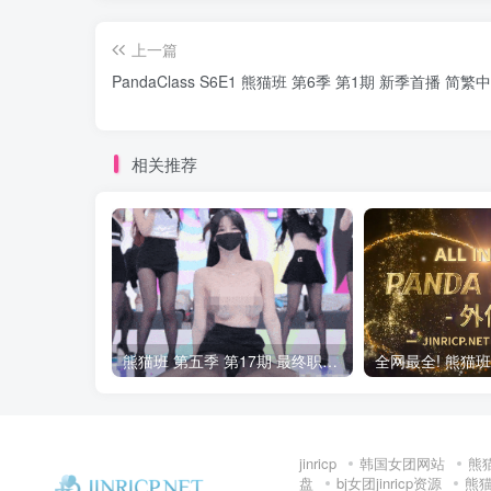
上一篇
PandaClass S6E1 熊猫班 第6季 第1期 新季首播 简
相关推荐
熊猫班 第五季 第17期 最终职级赛&完结
jinricp
韩国女团网站
熊
盘
bj女团jinricp资源
熊猫班