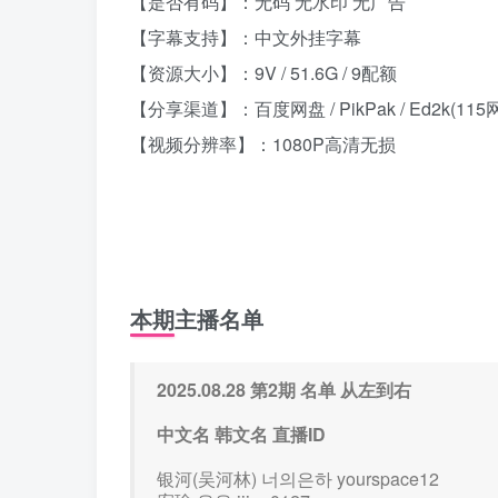
【是否有码】：无码 无水印 无广告
【字幕支持】：中文外挂字幕
【资源大小】：9V / 51.6G / 9配额
【分享渠道】：百度网盘 / PikPak / Ed2k(115
【视频分辨率】：1080P高清无损
本期主播名单
2025.08.28 第2期 名单 从左到右
中文名 韩文名 直播ID
银河(吴河林) 너의은하 yourspace12