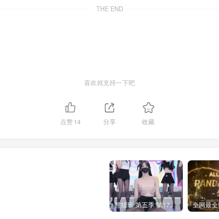
THE END
喜欢就支持一下吧
点赞
14
分享
收藏
熊猫班 第五季 第17期 最终职级赛&完结