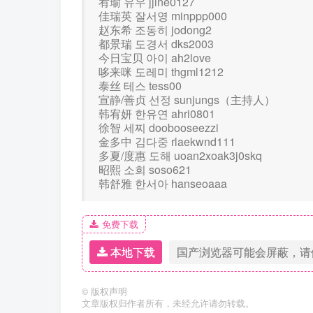
宥瑜 유우 jjine0127
佳瑞英 잘서영 minppp000
赵东希 조동히 jodong2
都景瑞 도경서 dks2003
今日宝贝 아이 ah2love
哆来咪 도레미 thgml1212
泰丝 테스 tess00
宣静/善贞 선정 sunjungs（主持人）
韩宥妍 한유연 ahri0801
徐智 세찌 doobooseezzi
金多中 김다중 rlaekwnd111
多夏/度惠 도해 uoan2xoak3j0skq
昭熙 소희 soso621
韩舒雅 한서아 hanseoaaa
免费下载
本地下载
国产浏览器可能会屏蔽，请
©
版权声明
文章版权归作者所有，未经允许请勿转载。