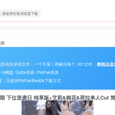
，请使用谷歌浏览器下载
视频
所有目录和文件，一个不落！再解压每个 .001文件，
教程点这
 / Ed2k资源 / PikPak资源
只提供PikPak和ed2k下载方式
第6季 第14期 下位逆袭日 纯享版+艾莉&棉花&荷拉单人Cut 