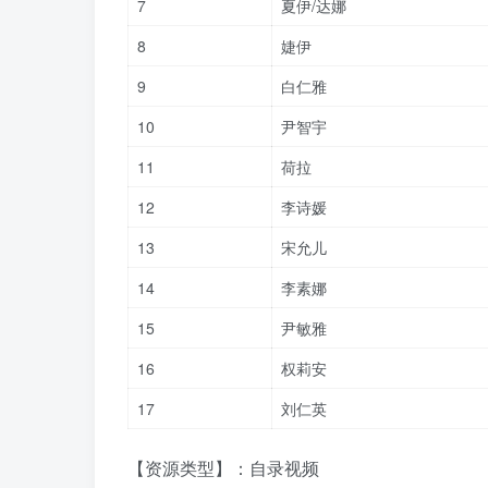
7
夏伊/达娜
8
婕伊
9
白仁雅
10
尹智宇
11
荷拉
12
李诗媛
13
宋允儿
14
李素娜
15
尹敏雅
16
权莉安
17
刘仁英
【资源类型】：自录视频