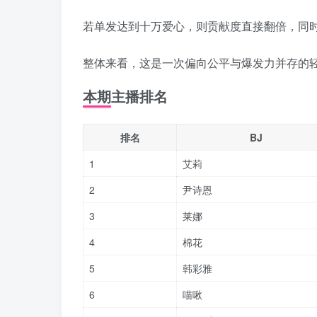
若单发达到十万爱心，则贡献度直接翻倍，同
整体来看，这是一次偏向公平与爆发力并存的
本期主播排名
排名
BJ
1
艾莉
2
尹诗恩
3
莱娜
4
棉花
5
韩彩雅
6
喵啾