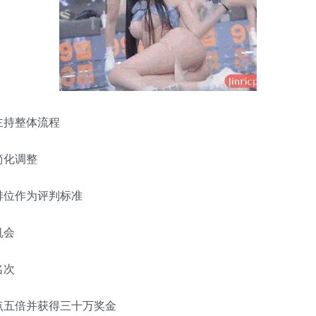
主持整体流程
简化调整
排位作为评判标准
机会
名次
点五倍并获得三十万奖金