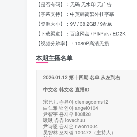
【是否有码】：无码 无水印 无广告
【字幕支持】：中英韩简繁外挂字幕
【资源大小】：9V / 38.2GB / 9配额
【下载渠道】：百度网盘 / PikPak / ED2K
【视频分辨率】：1080P高清无损
本期主播名单
2026.01.12 第十四期 名单 从左到右
中文名 韩文名 直播ID
宋允儿 송윤아 dlemsgoems12
白仁雅 백인아 angel0104
尹智宇 윤지우 ll08ll28
啾啾 츄츄 lovechuu
尹诗恩 윤시은 riwon1004
吴智林 오지림 100472（主持人）