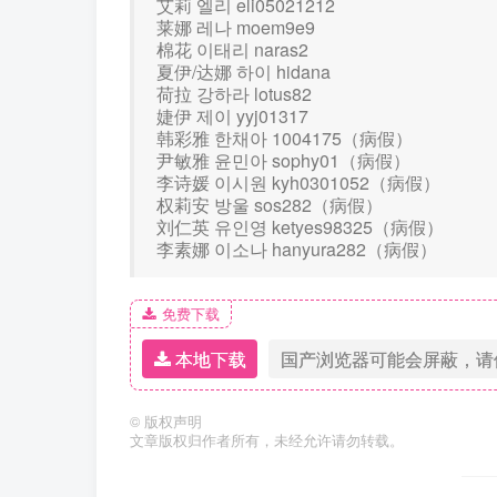
艾莉 엘리 eli05021212
莱娜 레나 moem9e9
棉花 이태리 naras2
夏伊/达娜 하이 hidana
荷拉 강하라 lotus82
婕伊 제이 yyj01317
韩彩雅 한채아 1004175（病假）
尹敏雅 윤민아 sophy01（病假）
李诗媛 이시원 kyh0301052（病假）
权莉安 방울 sos282（病假）
刘仁英 유인영 ketyes98325（病假）
李素娜 이소나 hanyura282（病假）
免费下载
本地下载
国产浏览器可能会屏蔽，请
©
版权声明
文章版权归作者所有，未经允许请勿转载。