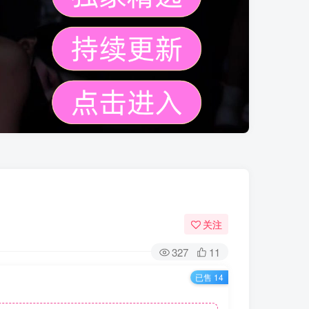
关注
327
11
已售 14