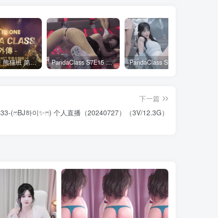
全网最全! 熊猫班 第6季 外传 SpinOff 全集 All in one 合集版 中英韩简繁字幕外挂版
PandaClass S7E15 熊猫班 第7季 第15期 俄罗斯轮盘 中英韩简繁字幕
PandaClass S7E3 熊猫班 第7季 第3期 二十一点日 中英韩简繁字幕
下一篇
s33-(ෆBJ하이✨ෆ) 个人直播（20240727）（3V/12.3G）