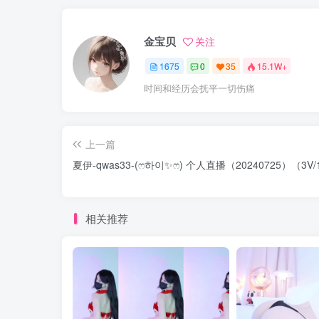
金宝贝
关注
1675
0
35
15.1W+
时间和经历会抚平一切伤痛
上一篇
夏伊-qwas33-(ෆ하이✨ෆ) 个人直播（20240725）（3V/
相关推荐