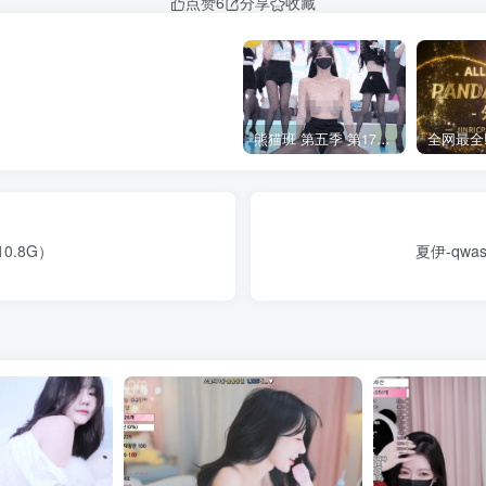
点赞
6
分享
收藏
熊猫班 第五季 第17期 最终职级赛&完结
10.8G）
夏伊-qwa