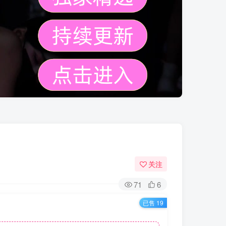
关注
71
6
已售 19