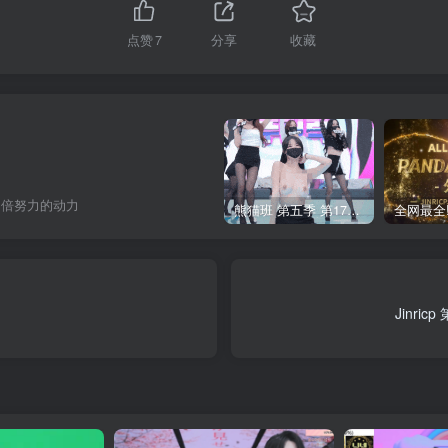
点赞
7
分享
收藏
加倍努力的动力
熊猫班 第五季 第17期 最终职级赛&完结
Jinri