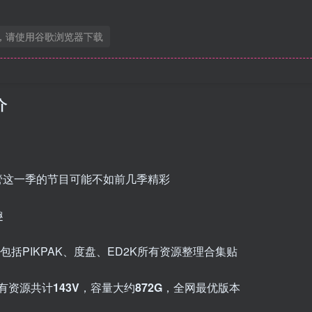
，请使用谷歌浏览器下载
介
尽管这一季的节目可能不如前几季精彩
趣
集，包括PIKPAK、度盘、ED2K所有资源整理合集贴
所有资源共计
143V
，容量大约
872G
，全网最优版本