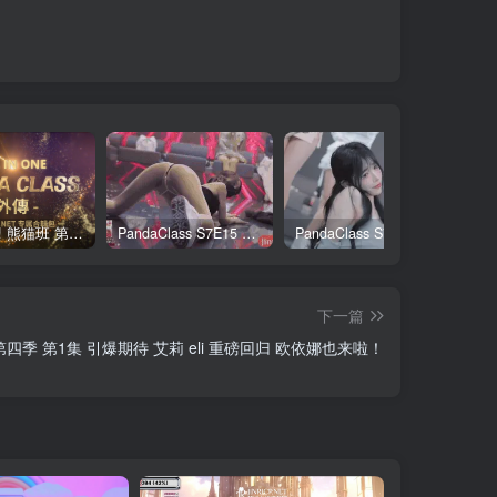
全网最全! 熊猫班 第6季 外传 SpinOff 全集 All in one 合集版 中英韩简繁字幕外挂版
PandaClass S7E15 熊猫班 第7季 第15期 俄罗斯轮盘 中英韩简繁字幕
PandaClass S7E3 熊猫班 第7季 第3期 二十一点日 中英韩简繁字幕
下一篇
cp 第四季 第1集 引爆期待 艾莉 eli 重磅回归 欧依娜也来啦！