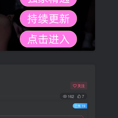
关注
162
7
已售 19