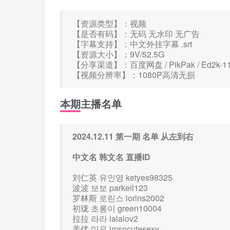
【资源类型】：视频
【是否有码】：无码 无水印 无广告
【字幕支持】：中文外挂字幕 .srt
【资源大小】：9V/52.5G
【分享渠道】：百度网盘 / PikPak / Ed2k-
【视频分辨率】：1080P高清无损
本期主播名单
2024.12.11 第一期 名单 从左到右
中文名 韩文名 直播ID
刘仁英 유인영 ketyes98325
波波 보보 parkeil123
罗林斯 로린스 lorins2002
初珑 초롱이 green10004
拉拉 라라 lalalov2
美优 미유 imsocutesexy