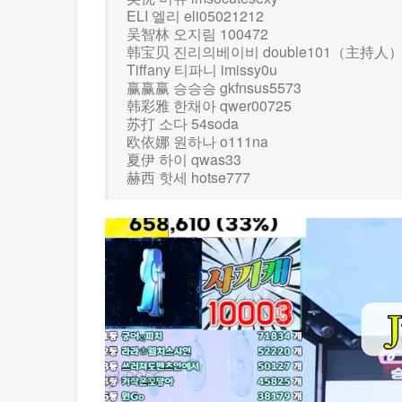
ELI 엘리 eli05021212
吴智林 오지림 100472
韩宝贝 진리의베이비 double101（主持人
Tiffany 티파니 imissy0u
赢赢赢 승승승 gkfnsus5573
韩彩雅 한채아 qwer00725
苏打 소다 54soda
欧依娜 원하나 o111na
夏伊 하이 qwas33
赫西 핫세 hotse777