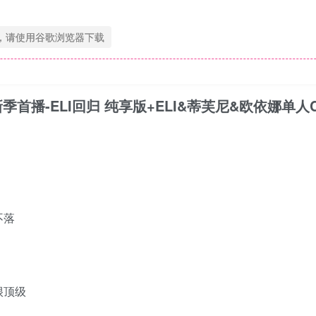
，请使用谷歌浏览器下载
1集 新季首播-ELI回归 纯享版+ELI&蒂芙尼&欧依娜单人
不落
很顶级