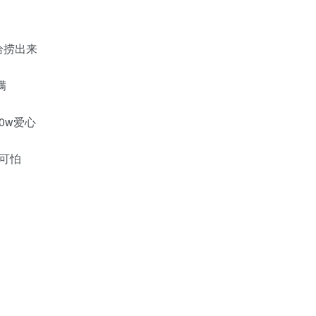
给捞出来
满
0w爱心
可怕