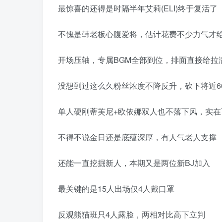
最惊喜的还得是时隔半年艾莉(ELI)终于复活了
不愧是韩老板心腹爱将，估计花费不少力气才
开场压轴，专属BGM全部到位，排面直接给拉
没想到过这么久粉丝浓度不降反升，砍下将近6
单人硬刚蒂芙尼+欧依娜双人也不落下风，实在
不得不说金日还是底蕴深厚，有人气老人支撑
还能一直挖掘新人，本期又是两位新BJ加入
最关键的是15人出场仅4人戴口罩
反观熊猫班只4人露脸，两相对比高下立判